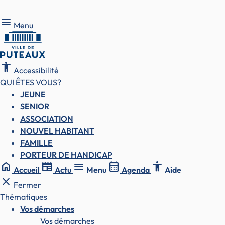
Menu
Menu
accessibility
Accessibilité
QUI ÊTES VOUS?
JEUNE
SENIOR
ASSOCIATION
NOUVEL HABITANT
FAMILLE
PORTEUR DE HANDICAP
home
newspaper
menu
calendar_month
accessibility
Accueil
Actu
Menu
Agenda
Aide
close
Fermer
Thématiques
Vos démarches
Vos démarches