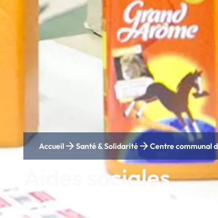
arrow_forward
arrow_forward
Accueil
Santé & Solidarité
Centre communal d'
Aides sociales