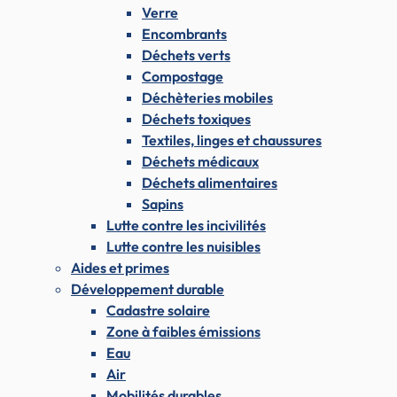
Verre
Encombrants
Déchets verts
Compostage
Déchèteries mobiles
Déchets toxiques
Textiles, linges et chaussures
Déchets médicaux
Déchets alimentaires
Sapins
Lutte contre les incivilités
Lutte contre les nuisibles
Aides et primes
Développement durable
Cadastre solaire
Zone à faibles émissions
Eau
Air
Mobilités durables