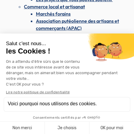
Commerce local et artisanat
Marchés forains
Association putéolienne des artisans et
commerçants (APAC)
Appel à candidatures locaux commerciaux
Rétrocession de bail commercial
Les commerces de Puteaux sur Instagram
Attribution d'aides pour l'embellissement des
commerces
Enseignes et publicité
Westfield Les 4 Temps & le CNIT
Les dimanches du maire
Santé & Solidarité
Santé & Solidarité
Santé et soins médicaux
Centre médical Dolto
Santé publique
Dépistage du SIDA / VIH