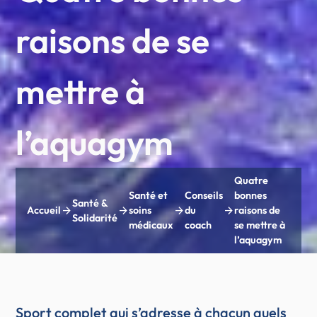
raisons de se
mettre à
l’aquagym
Quatre
Santé et
Conseils
bonnes
Santé &
arrow_forward
arrow_forward
arrow_forward
arrow_forward
Accueil
soins
du
raisons de
Solidarité
médicaux
coach
se mettre à
l’aquagym
Sport complet qui s’adresse à chacun quels