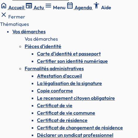
home
newspaper
menu
calendar_month
accessibility
Accueil
Actu
Menu
Agenda
Aide
close
Fermer
Thématiques
Vos démarches
Vos démarches
Pièces d'identité
Carte d'identité et passeport
Certifier son identité numérique
Formalités administratives
Attestation d'accueil
La légalisation de la signature
Copie conforme
Le recensement citoyen obligatoire
Certificat de vie
Certificat de vie commune
Certificat de résidence
Certificat de changement de résidence
Déclarer un syndicat professionnel