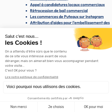
Appel à candidatures locaux commerciaux
Rétrocession de bail commercial
Les commerces de Puteaux sur Instagram
Attribution d'aides pour l'embellissement des
commerces
Enseignes et publicité
Westfield Les 4 Temps & le CNIT
Les dimanches du maire
Santé & Solidarité
Santé & Solidarité
Santé et soins médicaux
Centre médical Dolto
Santé publique
Dépistage du SIDA / VIH
AVC : reconnaître les signes et agir vite
Dépistage des cancers
Santé mentale : une priorité nationale
et locale