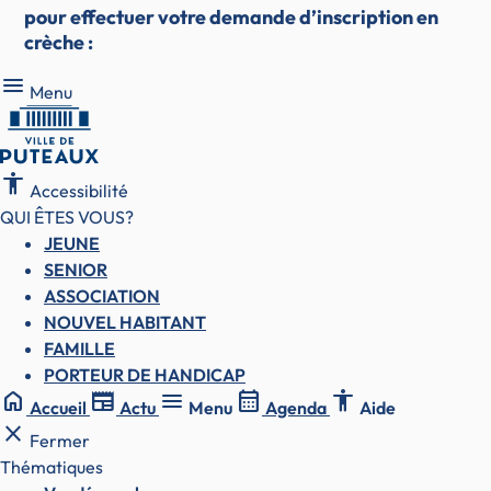
pour effectuer votre demande d’inscription en
crèche :
Menu
Menu
accessibility
Accessibilité
QUI ÊTES VOUS?
JEUNE
SENIOR
ASSOCIATION
NOUVEL HABITANT
FAMILLE
PORTEUR DE HANDICAP
home
newspaper
menu
calendar_month
accessibility
Accueil
Actu
Menu
Agenda
Aide
close
Fermer
Thématiques