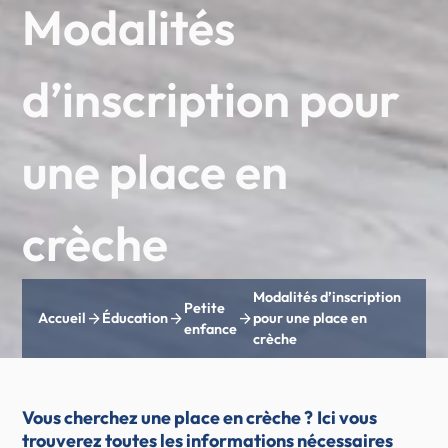
Modalités
d’inscription pour
une place en
crèche
Modalités d’inscription
Petite
arrow_forward
arrow_forward
arrow_forward
Accueil
Éducation
pour une place en
enfance
crèche
Vous cherchez une place en crèche ?
Ici vous
trouverez toutes les informations nécessaires