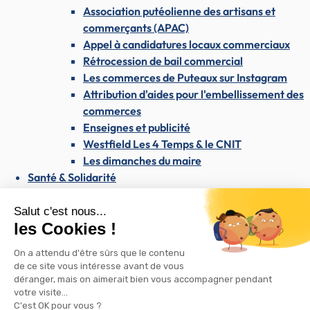
Association putéolienne des artisans et
commerçants (APAC)
Appel à candidatures locaux commerciaux
Rétrocession de bail commercial
Les commerces de Puteaux sur Instagram
Attribution d'aides pour l'embellissement des
commerces
Enseignes et publicité
Westfield Les 4 Temps & le CNIT
Les dimanches du maire
Santé & Solidarité
Santé & Solidarité
Santé et soins médicaux
Centre médical Dolto
Santé publique
Dépistage du SIDA / VIH
AVC : reconnaître les signes et agir vite
Dépistage des cancers