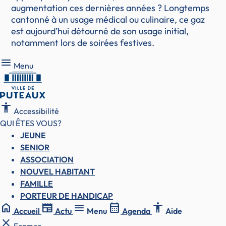
augmentation ces dernières années ? Longtemps
cantonné à un usage médical ou culinaire, ce gaz
est aujourd’hui détourné de son usage initial,
notamment lors de soirées festives.
Menu
Menu
accessibility
Accessibilité
QUI ÊTES VOUS?
JEUNE
SENIOR
ASSOCIATION
NOUVEL HABITANT
FAMILLE
PORTEUR DE HANDICAP
home
newspaper
menu
calendar_month
accessibility
Accueil
Actu
Menu
Agenda
Aide
close