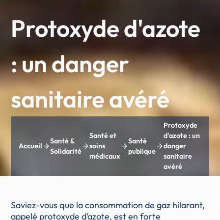
Protoxyde d'azote
: un danger
sanitaire avéré
Protoxyde
Santé et
d'azote : un
Santé &
Santé
arrow_forward
arrow_forward
arrow_forward
arrow_forward
Accueil
soins
danger
Solidarité
publique
médicaux
sanitaire
avéré
Saviez-vous que la consommation de gaz hilarant,
appelé protoxyde d’azote, est en forte