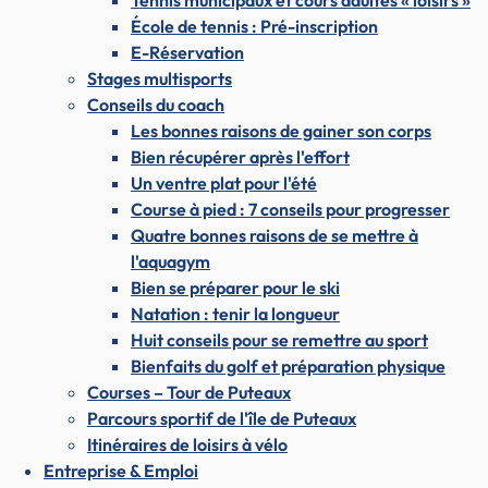
Tennis municipaux et cours adultes « loisirs »
École de tennis : Pré-inscription
E-Réservation
Stages multisports
Conseils du coach
Les bonnes raisons de gainer son corps
Bien récupérer après l'effort
Un ventre plat pour l'été
Course à pied : 7 conseils pour progresser
Quatre bonnes raisons de se mettre à
l'aquagym
Bien se préparer pour le ski
Natation : tenir la longueur
Huit conseils pour se remettre au sport
Bienfaits du golf et préparation physique
Courses – Tour de Puteaux
Parcours sportif de l'île de Puteaux
Itinéraires de loisirs à vélo
Entreprise & Emploi