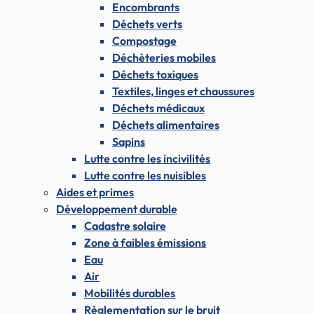
Encombrants
Déchets verts
Compostage
Déchèteries mobiles
Déchets toxiques
Textiles, linges et chaussures
Déchets médicaux
Déchets alimentaires
Sapins
Lutte contre les incivilités
Lutte contre les nuisibles
Aides et primes
Développement durable
Cadastre solaire
Zone à faibles émissions
Eau
Air
Mobilités durables
Règlementation sur le bruit