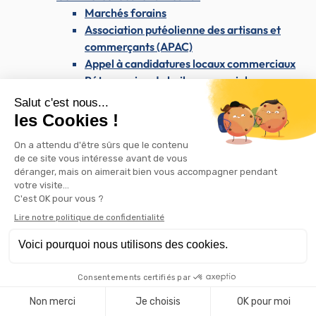
Marchés forains
Association putéolienne des artisans et
commerçants (APAC)
Appel à candidatures locaux commerciaux
Rétrocession de bail commercial
Les commerces de Puteaux sur Instagram
Attribution d'aides pour l'embellissement des
commerces
Enseignes et publicité
Westfield Les 4 Temps & le CNIT
Les dimanches du maire
Santé & Solidarité
Santé & Solidarité
Santé et soins médicaux
Centre médical Dolto
Santé publique
Dépistage du SIDA / VIH
AVC : reconnaître les signes et agir vite