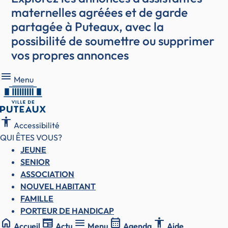
maternelles agréées et de garde
partagée à Puteaux, avec la
possibilité de soumettre ou supprimer
vos propres annonces
Menu
Menu
accessibility
Accessibilité
QUI ÊTES VOUS?
JEUNE
SENIOR
ASSOCIATION
NOUVEL HABITANT
FAMILLE
PORTEUR DE HANDICAP
home
newspaper
menu
calendar_month
accessibility
Accueil
Actu
Menu
Agenda
Aide