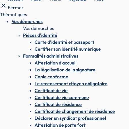
close
Fermer
Thématiques
Vos démarches
Vos démarches
Pièces d'identité
Carte d'identité et passeport
Certifier son identité numérique
Formalités administratives
Attestation d'accueil
La légalisation de la signature
Copie conforme
Le recensement citoyen obligatoire
Certificat de vie
Certificat de vie commune
Certificat de résidence
Certificat de changement de résidence
Déclarer un syndicat professionnel
Attestation de porte fort