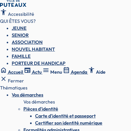
accessibility
Accessibilité
QUI ÊTES VOUS?
JEUNE
SENIOR
ASSOCIATION
NOUVEL HABITANT
FAMILLE
PORTEUR DE HANDICAP
home
newspaper
menu
calendar_month
accessibility
Accueil
Actu
Menu
Agenda
Aide
close
Fermer
Thématiques
Vos démarches
Vos démarches
Pièces d'identité
Carte d'identité et passeport
Certifier son identité numérique
Formalités administratives