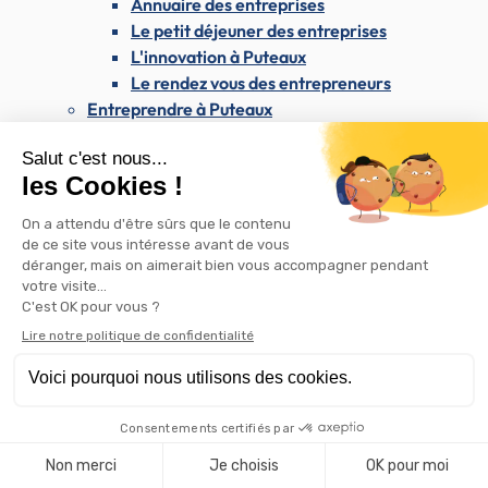
Annuaire des entreprises
Le petit déjeuner des entreprises
L'innovation à Puteaux
Le rendez vous des entrepreneurs
Entreprendre à Puteaux
Créer son entreprise
Déclarer son entreprise
Services aux entreprises
Puteaux Mécénat
Les projets que vous pouvez soutenir
Commerce local et artisanat
Marchés forains
Association putéolienne des artisans et
commerçants (APAC)
Appel à candidatures locaux commerciaux
Rétrocession de bail commercial
Les commerces de Puteaux sur Instagram
Attribution d'aides pour l'embellissement des
commerces