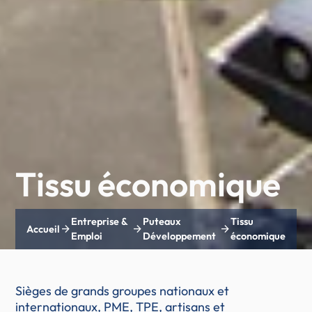
Tissu économique
Entreprise &
Puteaux
Tissu
arrow_forward
arrow_forward
arrow_forward
Accueil
Emploi
Développement
économique
Sièges de grands groupes nationaux et
internationaux, PME, TPE, artisans et