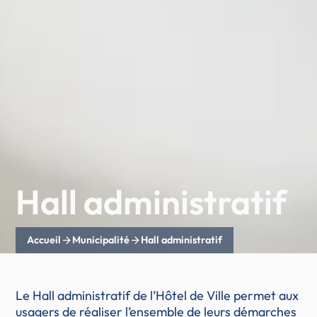
Hall administratif
arrow_forward
arrow_forward
Accueil
Municipalité
Hall administratif
Le Hall administratif de l’Hôtel de Ville permet aux
usagers de réaliser l’ensemble de leurs démarches