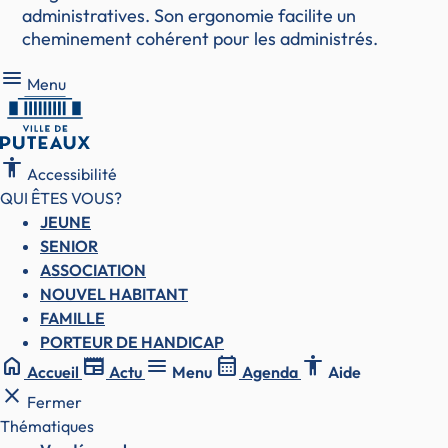
administratives. Son ergonomie facilite un
cheminement cohérent pour les administrés.
Menu
Menu
accessibility
Accessibilité
QUI ÊTES VOUS?
JEUNE
SENIOR
ASSOCIATION
NOUVEL HABITANT
FAMILLE
PORTEUR DE HANDICAP
home
newspaper
menu
calendar_month
accessibility
Accueil
Actu
Menu
Agenda
Aide
close
Fermer
Thématiques