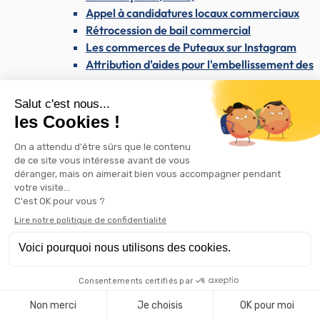
Appel à candidatures locaux commerciaux
Rétrocession de bail commercial
Les commerces de Puteaux sur Instagram
Attribution d'aides pour l'embellissement des
commerces
Enseignes et publicité
Westfield Les 4 Temps & le CNIT
Les dimanches du maire
Santé & Solidarité
Santé & Solidarité
Santé et soins médicaux
Centre médical Dolto
Santé publique
Dépistage du SIDA / VIH
AVC : reconnaître les signes et agir vite
Dépistage des cancers
Santé mentale : une priorité nationale
et locale