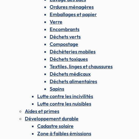
Ordures ménagères
Emballages et papier
Verre
Encombrants
Déchets verts
Compostage
Déchèteries mobiles
Déchets toxiques
Textiles, linges et chaussures
Déchets médicaux
Déchets alimentaires
Sapins
Lutte contre les incivilités
Lutte contre les nuisibles
Aides et primes
Développement durable
Cadastre solaire
Zone à faibles émissions