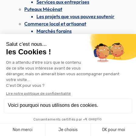
Services aux entreprises
Puteaux Mécénat
Les projets que vous pouvez soutenir
Commerce local et artisanat
Marchés forains
Association putéolienne des artisans et
commerçants (APAC)
Appel à candidatures locaux commerciaux
Rétrocession de bail commercial
Les commerces de Puteaux sur Instagram
Attribution d'aides pour l'embellissement des
commerces
Enseignes et publicité
Westfield Les 4 Temps & le CNIT
Les dimanches du maire
Santé & Solidarité
Santé & Solidarité
Santé et soins médicaux
Centre médical Dolto