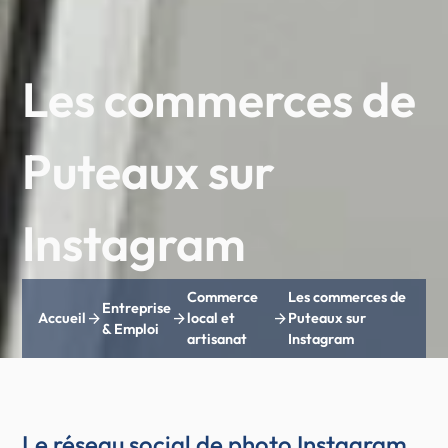
Les commerces de
Puteaux sur
Instagram
Commerce
Les commerces de
Entreprise
arrow_forward
arrow_forward
arrow_forward
Accueil
local et
Puteaux sur
& Emploi
artisanat
Instagram
Le réseau social de photo Instagram