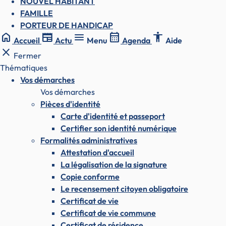
NOUVEL HABITANT
FAMILLE
PORTEUR DE HANDICAP
home
newspaper
menu
calendar_month
accessibility
Accueil
Actu
Menu
Agenda
Aide
close
Fermer
Thématiques
Vos démarches
Vos démarches
Pièces d'identité
Carte d'identité et passeport
Certifier son identité numérique
Formalités administratives
Attestation d'accueil
La légalisation de la signature
Copie conforme
Le recensement citoyen obligatoire
Certificat de vie
Certificat de vie commune
Certificat de résidence