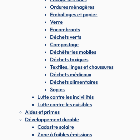
Ordures ménagères
Emballages et papier
Verre
Encombrants
Déchets verts
Compostage
Déchèteries mobiles
Déchets toxiques
Textiles, linges et chaussures
Déchets médicaux
Déchets alimentaires
Sapins
Lutte contre les incivilités
Lutte contre les nuisibles
Aides et primes
Développement durable
Cadastre solaire
Zone à faibles émissions