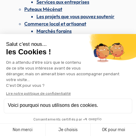
Services aux entreprises
Puteaux Mécénat
Les projets que vous pouvez soutenir
Commerce local et artisanat
Marchés forains
Association putéolienne des artisans et
commerçants (APAC)
Appel à candidatures locaux commerciaux
Rétrocession de bail commercial
Les commerces de Puteaux sur Instagram
Attribution d'aides pour l'embellissement des
commerces
Enseignes et publicité
Westfield Les 4 Temps & le CNIT
Les dimanches du maire
Santé & Solidarité
Santé & Solidarité
Santé et soins médicaux
Centre médical Dolto