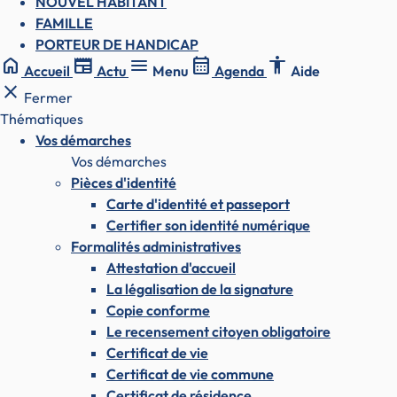
NOUVEL HABITANT
FAMILLE
PORTEUR DE HANDICAP
home
newspaper
menu
calendar_month
accessibility
Accueil
Actu
Menu
Agenda
Aide
close
Fermer
Thématiques
Vos démarches
Vos démarches
Pièces d'identité
Carte d'identité et passeport
Certifier son identité numérique
Formalités administratives
Attestation d'accueil
La légalisation de la signature
Copie conforme
Le recensement citoyen obligatoire
Certificat de vie
Certificat de vie commune
Certificat de résidence