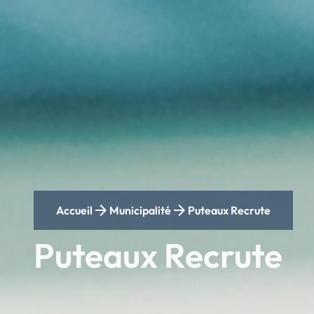
arrow_forward
arrow_forward
Accueil
Municipalité
Puteaux Recrute
Puteaux Recrute