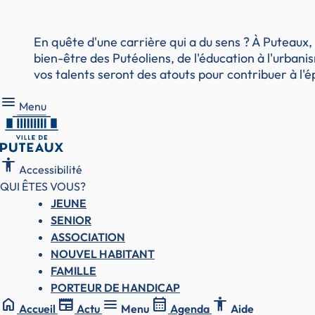
En quête d'une carrière qui a du sens ? À Puteaux,
bien-être des Putéoliens, de l'éducation à l'urbani
vos talents seront des atouts pour contribuer à l
Menu
Menu
accessibility
Accessibilité
QUI ÊTES VOUS?
JEUNE
SENIOR
ASSOCIATION
NOUVEL HABITANT
FAMILLE
PORTEUR DE HANDICAP
home
newspaper
menu
calendar_month
accessibility
Accueil
Actu
Menu
Agenda
Aide