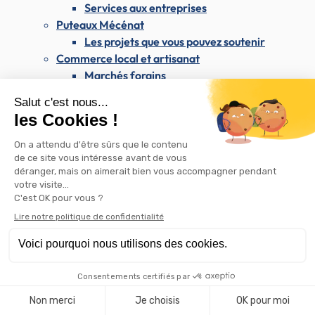
Services aux entreprises
Puteaux Mécénat
Les projets que vous pouvez soutenir
Commerce local et artisanat
Marchés forains
Association putéolienne des artisans et
commerçants (APAC)
Appel à candidatures locaux commerciaux
Rétrocession de bail commercial
Les commerces de Puteaux sur Instagram
Attribution d'aides pour l'embellissement des
commerces
Enseignes et publicité
Westfield Les 4 Temps & le CNIT
Les dimanches du maire
Santé & Solidarité
Santé & Solidarité
Santé et soins médicaux
Centre médical Dolto