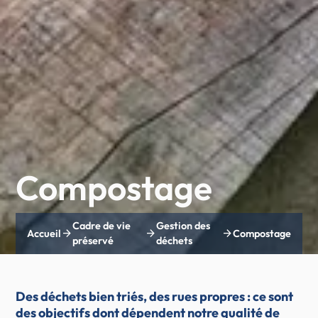
Compostage
Cadre de vie
Gestion des
arrow_forward
arrow_forward
arrow_forward
Accueil
Compostage
préservé
déchets
Des déchets bien triés, des rues propres : ce sont
des objectifs dont dépendent notre qualité de