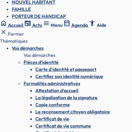
NOUVEL HABITANT
FAMILLE
PORTEUR DE HANDICAP
home
newspaper
menu
calendar_month
accessibility
Accueil
Actu
Menu
Agenda
Aide
close
Fermer
Thématiques
Vos démarches
Vos démarches
Pièces d'identité
Carte d'identité et passeport
Certifier son identité numérique
Formalités administratives
Attestation d'accueil
La légalisation de la signature
Copie conforme
Le recensement citoyen obligatoire
Certificat de vie
Certificat de vie commune