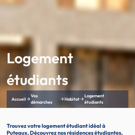
Logement
étudiants
Vos
Logement
arrow_forward
arrow_forward
arrow_forward
Accueil
Habitat
démarches
étudiants
Trouvez votre logement étudiant idéal à
Puteaux. Découvrez nos résidences étudiantes,