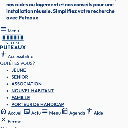
nos aides au logement et nos conseils pour une
installation réussie. Simplifiez votre recherche
avec Puteaux.
Menu
Menu
accessibility
Accessibilité
QUI ÊTES VOUS?
JEUNE
SENIOR
ASSOCIATION
NOUVEL HABITANT
FAMILLE
PORTEUR DE HANDICAP
home
newspaper
menu
calendar_month
accessibility
Accueil
Actu
Menu
Agenda
Aide
close
Fermer