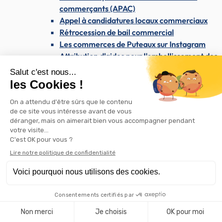
commerçants (APAC)
Appel à candidatures locaux commerciaux
Rétrocession de bail commercial
Les commerces de Puteaux sur Instagram
Attribution d'aides pour l'embellissement des
commerces
Enseignes et publicité
Westfield Les 4 Temps & le CNIT
Les dimanches du maire
Santé & Solidarité
Santé & Solidarité
Santé et soins médicaux
Centre médical Dolto
Santé publique
Dépistage du SIDA / VIH
AVC : reconnaître les signes et agir vite
Dépistage des cancers
Santé mentale : une priorité nationale