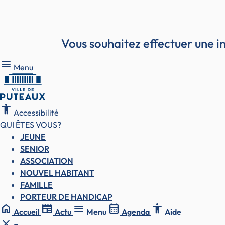
Vous souhaitez effectuer une in
Menu
Menu
accessibility
Accessibilité
QUI ÊTES VOUS?
JEUNE
SENIOR
ASSOCIATION
NOUVEL HABITANT
FAMILLE
PORTEUR DE HANDICAP
home
newspaper
menu
calendar_month
accessibility
Accueil
Actu
Menu
Agenda
Aide
close