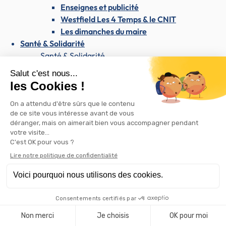
Enseignes et publicité
Westfield Les 4 Temps & le CNIT
Les dimanches du maire
Santé & Solidarité
Santé & Solidarité
Santé et soins médicaux
Centre médical Dolto
Santé publique
Dépistage du SIDA / VIH
AVC : reconnaître les signes et agir vite
Dépistage des cancers
Santé mentale : une priorité nationale
et locale
Protoxyde d'azote : un danger sanitaire
avéré
Mutuelle communale
Pharmacie de garde
Don de sang
Conseils du coach