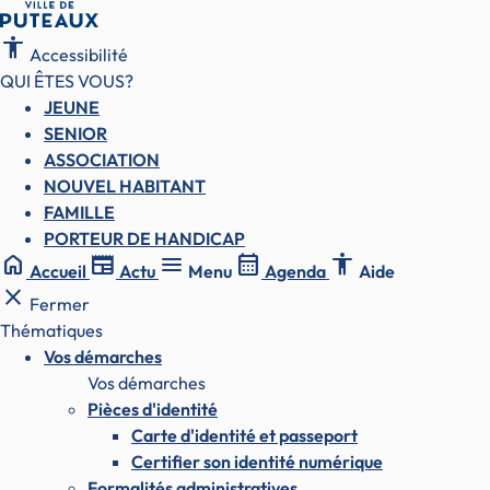
accessibility
Accessibilité
QUI ÊTES VOUS?
JEUNE
SENIOR
ASSOCIATION
NOUVEL HABITANT
FAMILLE
PORTEUR DE HANDICAP
home
newspaper
menu
calendar_month
accessibility
Accueil
Actu
Menu
Agenda
Aide
close
Fermer
Thématiques
Vos démarches
Vos démarches
Pièces d'identité
Carte d'identité et passeport
Certifier son identité numérique
Formalités administratives