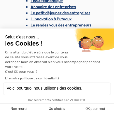
Tissu économique
Annuaire des entreprises
Le petit déjeuner des entreprises
L'innovation à Puteaux
Le rendez vous des entrepreneurs
Entreprendre à Puteaux
Créer son entreprise
Déclarer son entreprise
Services aux entreprises
Puteaux Mécénat
Les projets que vous pouvez soutenir
Commerce local et artisanat
Marchés forains
Association putéolienne des artisans et
commerçants (APAC)
Appel à candidatures locaux commerciaux
Rétrocession de bail commercial
Les commerces de Puteaux sur Instagram
Attribution d'aides pour l'embellissement des