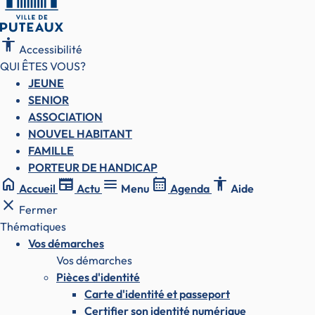
accessibility
Accessibilité
QUI ÊTES VOUS?
JEUNE
SENIOR
ASSOCIATION
NOUVEL HABITANT
FAMILLE
PORTEUR DE HANDICAP
home
newspaper
menu
calendar_month
accessibility
Accueil
Actu
Menu
Agenda
Aide
close
Fermer
Thématiques
Vos démarches
Vos démarches
Pièces d'identité
Carte d'identité et passeport
Certifier son identité numérique