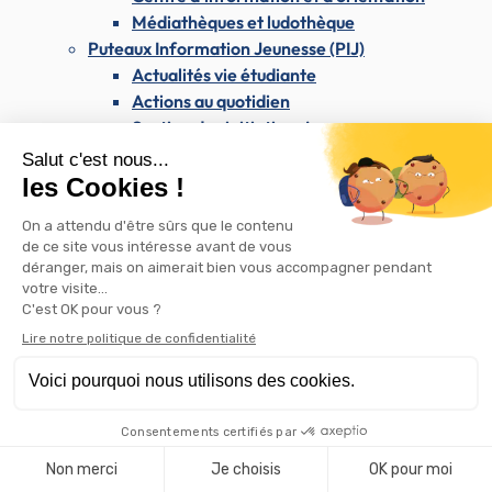
Médiathèques et ludothèque
Puteaux Information Jeunesse (PIJ)
Actualités vie étudiante
Actions au quotidien
Soutien des initiatives jeunesse
Label Eurodesk
Services Baby-sitting et cours particuliers
Le Point Cyb
Vie scolaire
Écoles
Établissements secondaires
Inscriptions scolaires
Restauration scolaire et ateliers du midi
Calendrier scolaire
Accueils du matin et du soir, études surveillées
Projet éducatif de territoire
Aides matérielles et financières
Programme Numérique École