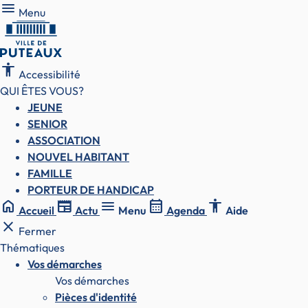
Fenêtre
Menu
Menu
de
chat
accessibility
Accessibilité
QUI ÊTES VOUS?
JEUNE
SENIOR
ASSOCIATION
NOUVEL HABITANT
FAMILLE
PORTEUR DE HANDICAP
home
newspaper
menu
calendar_month
accessibility
Accueil
Actu
Menu
Agenda
Aide
close
Fermer
Thématiques
Vos démarches
Vos démarches
Pièces d'identité