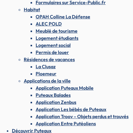
Formulaires sur Service-Public.fr
Habitat
OPAH Colline La Défense
ALEC POLD
Meublé de tourisme
Logement étudiants
Logement social
Permis de louer
Résidences de vacances
La Clusaz
Ploemeur
Applications de la ville
Application Puteaux Mobile
Puteaux Balades
Application Zenbus
Application Les bébés de Puteaux
Application Troov – Objets perdus et trouvés
Application Entre Putéoliens
Découvrir Puteaux