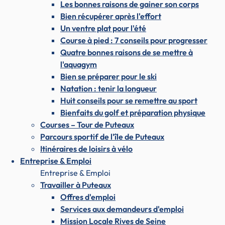
Les bonnes raisons de gainer son corps
Bien récupérer après l'effort
Un ventre plat pour l'été
Course à pied : 7 conseils pour progresser
Quatre bonnes raisons de se mettre à
l'aquagym
Bien se préparer pour le ski
Natation : tenir la longueur
Huit conseils pour se remettre au sport
Bienfaits du golf et préparation physique
Courses – Tour de Puteaux
Parcours sportif de l'île de Puteaux
Itinéraires de loisirs à vélo
Entreprise & Emploi
Entreprise & Emploi
Travailler à Puteaux
Offres d'emploi
Services aux demandeurs d'emploi
Mission Locale Rives de Seine