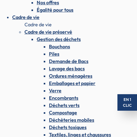
Nos offres
Égalité pour tous
Cadre de vie
Cadre de vie
Cadre de vie préservé
Gestion des déchets
Bouchons
Piles
Demande de Bacs
Lavage des bacs
Ordures ménagères
Emballages et papier
Verre
Encombrants
EN 1
Déchets verts
CLIC
Compostage
Déchèteries mobiles
Déchets toxiques
Textiles, linges et chaussures