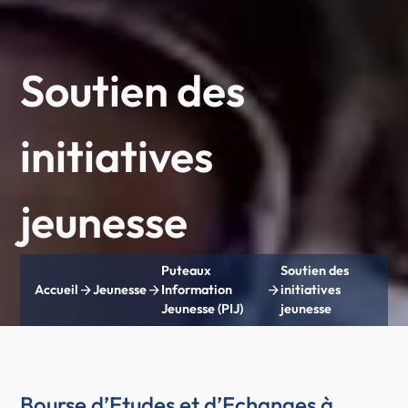
Soutien des
initiatives
jeunesse
Puteaux
Soutien des
arrow_forward
arrow_forward
arrow_forward
Accueil
Jeunesse
Information
initiatives
Jeunesse (PIJ)
jeunesse
Bourse d’Etudes et d’Echanges à