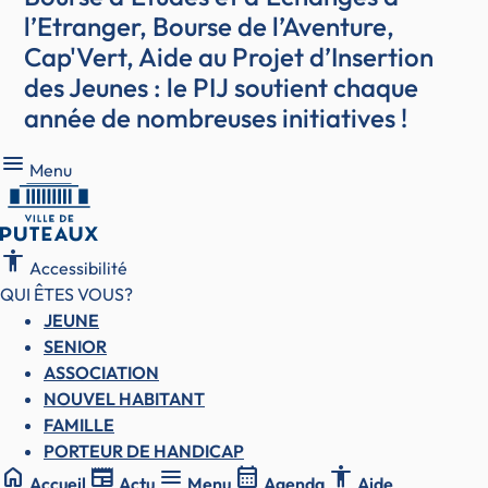
l’Etranger, Bourse de l’Aventure,
Cap'Vert, Aide au Projet d’Insertion
des Jeunes : le PIJ soutient chaque
année de nombreuses initiatives !
Menu
Menu
accessibility
Accessibilité
QUI ÊTES VOUS?
JEUNE
SENIOR
ASSOCIATION
NOUVEL HABITANT
FAMILLE
PORTEUR DE HANDICAP
home
newspaper
menu
calendar_month
accessibility
Accueil
Actu
Menu
Agenda
Aide