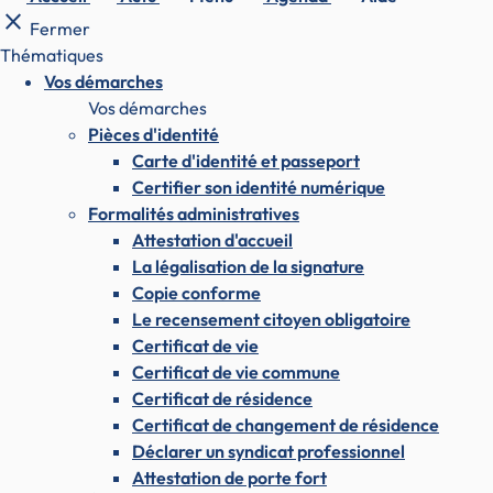
close
Fermer
Thématiques
Vos démarches
Vos démarches
Pièces d'identité
Carte d'identité et passeport
Certifier son identité numérique
Formalités administratives
Attestation d'accueil
La légalisation de la signature
Copie conforme
Le recensement citoyen obligatoire
Certificat de vie
Certificat de vie commune
Certificat de résidence
Certificat de changement de résidence
Déclarer un syndicat professionnel
Attestation de porte fort