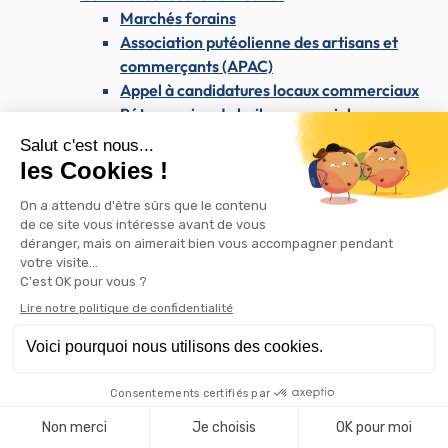
Marchés forains
Association putéolienne des artisans et
commerçants (APAC)
Appel à candidatures locaux commerciaux
Rétrocession de bail commercial
Les commerces de Puteaux sur Instagram
Attribution d'aides pour l'embellissement des
commerces
Enseignes et publicité
Westfield Les 4 Temps & le CNIT
Les dimanches du maire
Santé & Solidarité
Santé & Solidarité
Santé et soins médicaux
Centre médical Dolto
Santé publique
Dépistage du SIDA / VIH
AVC : reconnaître les signes et agir vite