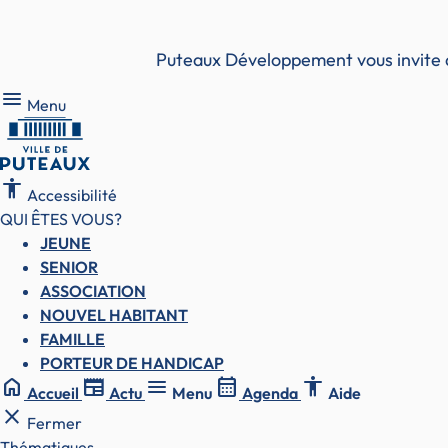
Puteaux Développement vous invite à
Menu
Menu
accessibility
Accessibilité
QUI ÊTES VOUS?
JEUNE
SENIOR
ASSOCIATION
NOUVEL HABITANT
FAMILLE
PORTEUR DE HANDICAP
home
newspaper
menu
calendar_month
accessibility
Accueil
Actu
Menu
Agenda
Aide
close
Fermer
Thématiques