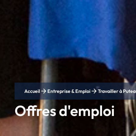
arrow_forward
arrow_forward
Accueil
Entreprise & Emploi
Travailler à Pute
Offres d'emploi