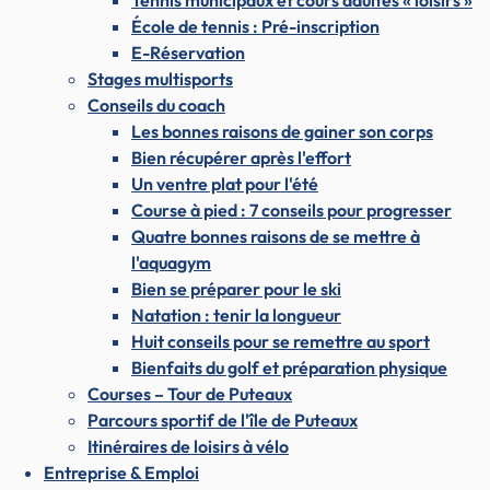
Tennis municipaux et cours adultes « loisirs »
École de tennis : Pré-inscription
E-Réservation
Stages multisports
Conseils du coach
Les bonnes raisons de gainer son corps
Bien récupérer après l'effort
Un ventre plat pour l'été
Course à pied : 7 conseils pour progresser
Quatre bonnes raisons de se mettre à
l'aquagym
Bien se préparer pour le ski
Natation : tenir la longueur
Huit conseils pour se remettre au sport
Bienfaits du golf et préparation physique
Courses – Tour de Puteaux
Parcours sportif de l'île de Puteaux
Itinéraires de loisirs à vélo
Entreprise & Emploi