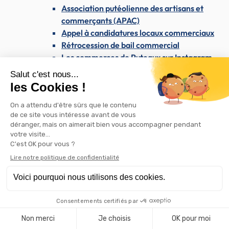
Association putéolienne des artisans et
commerçants (APAC)
Appel à candidatures locaux commerciaux
Rétrocession de bail commercial
Les commerces de Puteaux sur Instagram
Attribution d'aides pour l'embellissement des
commerces
Enseignes et publicité
Westfield Les 4 Temps & le CNIT
Les dimanches du maire
Santé & Solidarité
Santé & Solidarité
Santé et soins médicaux
Centre médical Dolto
Santé publique
Dépistage du SIDA / VIH
AVC : reconnaître les signes et agir vite
Dépistage des cancers