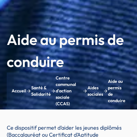
Aide au permis de
conduire
Centre
Aide au
communal
Santé &
Aides
permis
arrow_forward
arrow_forward
arrow_forward
arrow_forward
Accueil
d'action
Solidarité
sociales
de
sociale
conduire
(CCAS)
Ce dispositif permet d’aider les jeunes diplômés
(Baccalauréat ou Certificat d’Aptitude