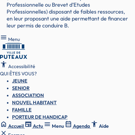
Professionnelle ou Brevet d’Etudes
Professionnelles) disposant de faibles ressources,
en leur proposant une aide permettant de financer
leur permis de conduire B.
Menu
Menu
accessibility
Accessibilité
QUI ÊTES VOUS?
JEUNE
SENIOR
ASSOCIATION
NOUVEL HABITANT
FAMILLE
PORTEUR DE HANDICAP
home
newspaper
menu
calendar_month
accessibility
Accueil
Actu
Menu
Agenda
Aide
close