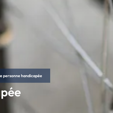
ire personne handicapée
apée