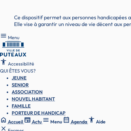
Ce dispositif permet aux personnes handicapées aya
Elle vise à garantir un niveau de vie décent aux 
Menu
Menu
accessibility
Accessibilité
QUI ÊTES VOUS?
JEUNE
SENIOR
ASSOCIATION
NOUVEL HABITANT
FAMILLE
PORTEUR DE HANDICAP
home
newspaper
menu
calendar_month
accessibility
Accueil
Actu
Menu
Agenda
Aide
close
Fermer