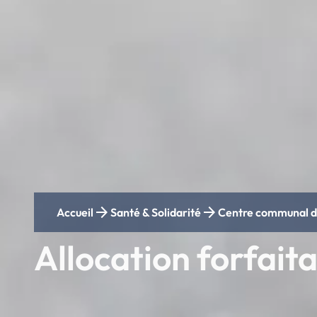
arrow_forward
arrow_forward
Accueil
Santé & Solidarité
Centre communal d'
Allocation forfait