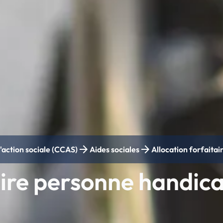
arrow_forward
arrow_forward
action sociale (CCAS)
Aides sociales
Allocation forfaita
aire personne handic