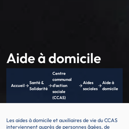
Aide à domicile
Centre
communal
Santé &
Aides
Aide à
arrow_forward
arrow_forward
arrow_forward
arrow_forward
Accueil
d'action
Solidarité
sociales
domicile
sociale
(CCAS)
Les aides à domicile et auxiliaires de vie du CCAS
interviennent auprès de personnes âgées, de