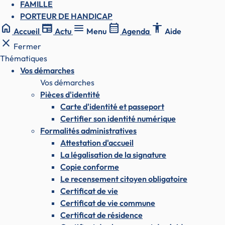
FAMILLE
PORTEUR DE HANDICAP
home
newspaper
menu
calendar_month
accessibility
Accueil
Actu
Menu
Agenda
Aide
close
Fermer
Thématiques
Vos démarches
Vos démarches
Pièces d'identité
Carte d'identité et passeport
Certifier son identité numérique
Formalités administratives
Attestation d'accueil
La légalisation de la signature
Copie conforme
Le recensement citoyen obligatoire
Certificat de vie
Certificat de vie commune
Certificat de résidence