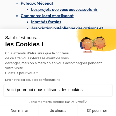
Puteaux Mécénat
Les projets que vous pouvez soutenir
Commerce local et artisanat
Marchés forains
Association putéolienne des artisans et
commerçants (APAC)
Appel à candidatures locaux commerciaux
Rétrocession de bail commercial
Les commerces de Puteaux sur Instagram
Attribution d'aides pour l'embellissement des
commerces
Enseignes et publicité
Westfield Les 4 Temps & le CNIT
Les dimanches du maire
Santé & Solidarité
Santé & Solidarité
Santé et soins médicaux
Centre médical Dolto
Santé publique