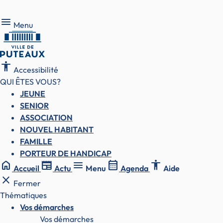
Menu
Menu
accessibility
Accessibilité
QUI ÊTES VOUS?
JEUNE
SENIOR
ASSOCIATION
NOUVEL HABITANT
FAMILLE
PORTEUR DE HANDICAP
home
newspaper
menu
calendar_month
accessibility
Accueil
Actu
Menu
Agenda
Aide
close
Fermer
Thématiques
Vos démarches
Vos démarches