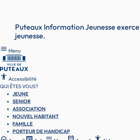
Puteaux Information Jeunesse exerce 
jeunesse.
Menu
Menu
accessibility
Accessibilité
QUI ÊTES VOUS?
JEUNE
SENIOR
ASSOCIATION
NOUVEL HABITANT
FAMILLE
PORTEUR DE HANDICAP
home
newspaper
menu
calendar_month
accessibility