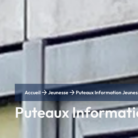
arrow_forward
arrow_forward
Accueil
Jeunesse
Puteaux Information Jeuness
Puteaux Informati