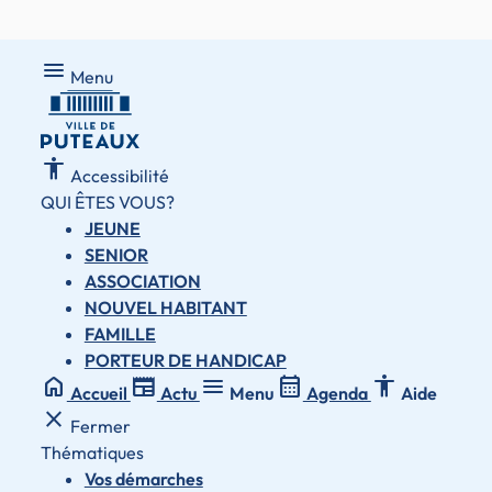
Menu
Menu
accessibility
Accessibilité
QUI ÊTES VOUS?
JEUNE
SENIOR
ASSOCIATION
NOUVEL HABITANT
FAMILLE
PORTEUR DE HANDICAP
home
newspaper
menu
calendar_month
accessibility
Accueil
Actu
Menu
Agenda
Aide
close
Fermer
Thématiques
Vos démarches